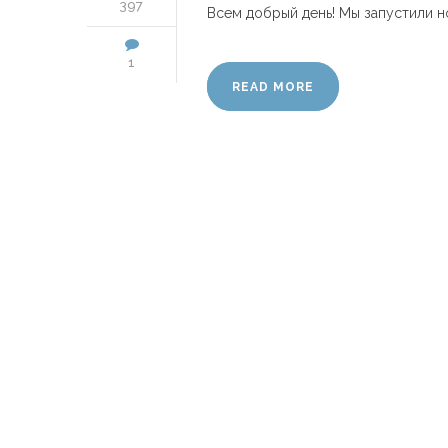
397
Всем добрый день! Мы запустили но
1
READ MORE