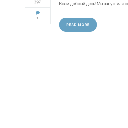
397
Всем добрый день! Мы запустили но
1
READ MORE